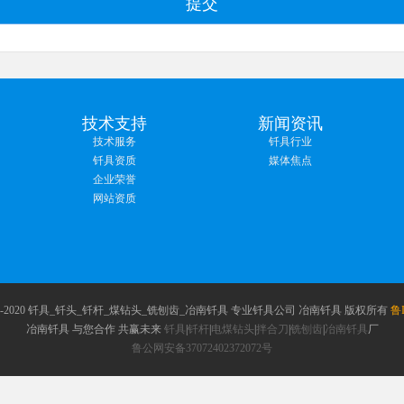
提交
技术支持
新闻资讯
技术服务
钎具行业
钎具资质
媒体焦点
企业荣誉
网站资质
© 2002-2020 钎具_钎头_钎杆_煤钻头_铣刨齿_冶南钎具 专业钎具公司 冶南钎具 版权所有
鲁I
冶南钎具 与您合作 共赢未来
钎具
|
钎杆
|
电煤钻头
|
拌合刀
|
铣刨齿
|
冶南钎具
厂
鲁公网安备37072402372072号