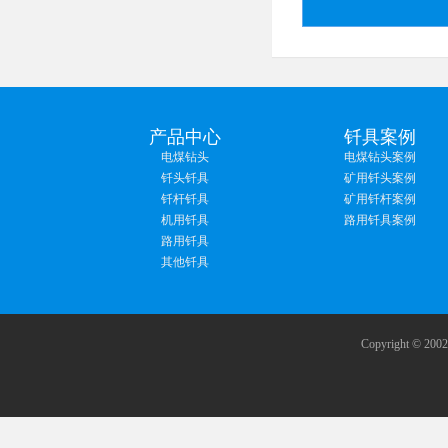
产品中心
钎具案例
电煤钻头
电煤钻头案例
钎头钎具
矿用钎头案例
钎杆钎具
矿用钎杆案例
机用钎具
路用钎具案例
路用钎具
其他钎具
Copyright 